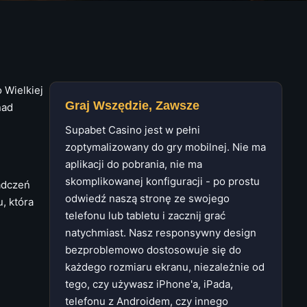
 Wielkiej
Graj Wszędzie, Zawsze
nad
Supabet Casino jest w pełni
zoptymalizowany do gry mobilnej. Nie ma
aplikacji do pobrania, nie ma
skomplikowanej konfiguracji - po prostu
adczeń
odwiedź naszą stronę ze swojego
, która
telefonu lub tabletu i zacznij grać
natychmiast. Nasz responsywny design
bezproblemowo dostosowuje się do
każdego rozmiaru ekranu, niezależnie od
tego, czy używasz iPhone'a, iPada,
telefonu z Androidem, czy innego