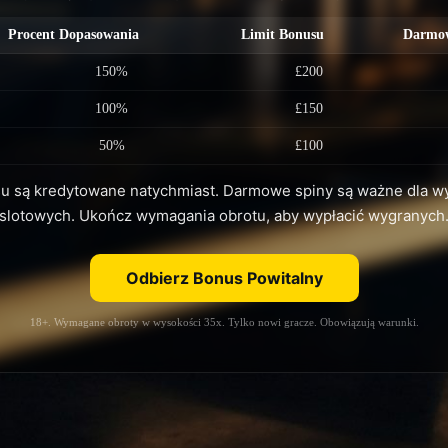
Procent Dopasowania
Limit Bonusu
Darmow
150%
£200
100%
£150
50%
£100
 są kredytowane natychmiast. Darmowe spiny są ważne dla w
slotowych. Ukończ wymagania obrotu, aby wypłacić wygranych
Odbierz Bonus Powitalny
18+. Wymagane obroty w wysokości 35x. Tylko nowi gracze. Obowiązują warunki.