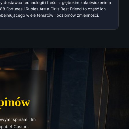
y dostawca technologii i treści z głębokim zakotwiczeniem
88 Fortunes i Rubies Are a Girl's Best Friend to część ich
bejmującego wiele tematów i poziomów zmienności.
pinów
owymi spinami. Im
upabet Casino.