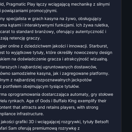
ld, Pragmatic Play łączy wciągającą mechanikę z silnymi
i powiązaniami promocyjnymi.
lny specjalista w grach kasyna na żywo, obsługujący
loma kątami i interaktywnymi funkcjami. Ich żywa ruletka,
carat to standard branżowy, oferujący autentyczność i
zają retencję graczy.
ier online z dziedzictwem jakości i innowacji. Starburst,
est to wyjątkowe tytuły, które określiły nowoczesny design
skiem na doświadczenie gracza i atrakcyjność wizualną.
tarszych i najbardziej ugruntowanych dostawców,
ówno samodzielne kasyna, jak i zagregowane platformy.
dnym z najbardziej rozpoznawalnych jackpotów
 portfelem obejmującym tysiące tytułów.
rma oprogramowania dostarczająca automaty, gry stołowe
ielu rynkach. Age of Gods i Buffalo King exemplify their
ontent that attracts and retains players, with strong
liance infrastructure.
jakości grafiki 3D i wciągającej rozgrywki, tytuły Betsoft
 Safari Sam oferują premiumową rozrywkę z