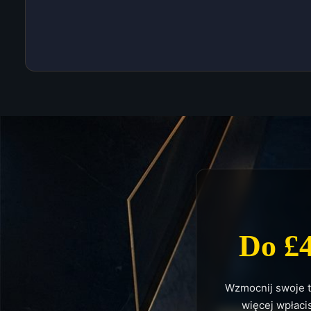
Do £
Wzmocnij swoje t
więcej wpłaci