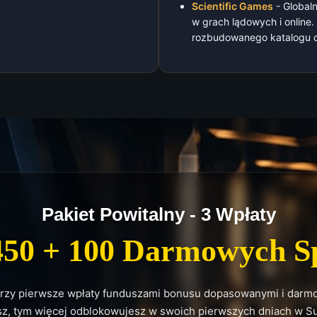
Scientific Games
- Globaln
w grach lądowych i online. 
rozbudowanego katalogu o
Pakiet Powitalny - 3 Wpłaty
450 + 100 Darmowych S
rzy pierwsze wpłaty funduszami bonusu dopasowanymi i darm
sz, tym więcej odblokowujesz w swoich pierwszych dniach w S