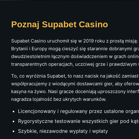
Poznaj Supabet Casino
Supabet Casino uruchomił się w 2019 roku z prostą misją:
Brytanii i Europy mogą cieszyć się starannie dobranymi g
dwudziestoletnim łącznym doświadczeniem w grach online, 
transparentnych operacjach, uczciwej grze i prawdziwym 
To, co wyróżnia Supabet, to nasz nacisk na jakość zamiast
współpracujemy z wiodącymi dostawcami gier, aby oferow
kasyna na żywo. Nasi gracze doceniają uproszczony interfe
nagradza lojalność bez ukrytych warunków.
Licencjonowany i regulowany przez ustalone orga
Rygorystyczne testowanie wszystkich gier pod ką
Szybkie, niezawodne wypłaty i wpłaty