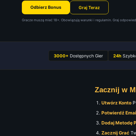
Odbierz Bonus
Graj Teraz
Gracze muszą mieć 18+. Obowiązują warunki i regulamin. Graj odpowiedz
3000+
Dostępnych Gier
24h
Szybko
Zacznij w M
Utwórz Konto
Po
Potwierdź Emai
Dodaj Metodę P
Zacznij Grać
Tw