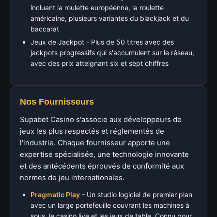
incluant la roulette européenne, la roulette
américaine, plusieurs variantes du blackjack et du
baccarat
Jeux de Jackpot - Plus de 50 titres avec des
jackpots progressifs qui s'accumulent sur le réseau,
avec des prix atteignant six et sept chiffres
Nos Fournisseurs
Supabet Casino s'associe aux développeurs de
jeux les plus respectés et réglementés de
l'industrie. Chaque fournisseur apporte une
expertise spécialisée, une technologie innovante
et des antécédents éprouvés de conformité aux
normes de jeu internationales.
Pragmatic Play
- Un studio logiciel de premier plan
avec un large portefeuille couvrant les machines à
sous, le casino live et les jeux de table. Connu pour