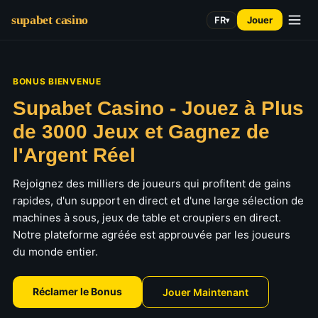
supabet casino
FR
Jouer
▾
BONUS BIENVENUE
Supabet Casino - Jouez à Plus
de 3000 Jeux et Gagnez de
l'Argent Réel
Rejoignez des milliers de joueurs qui profitent de gains
rapides, d'un support en direct et d'une large sélection de
machines à sous, jeux de table et croupiers en direct.
Notre plateforme agréée est approuvée par les joueurs
du monde entier.
Réclamer le Bonus
Jouer Maintenant