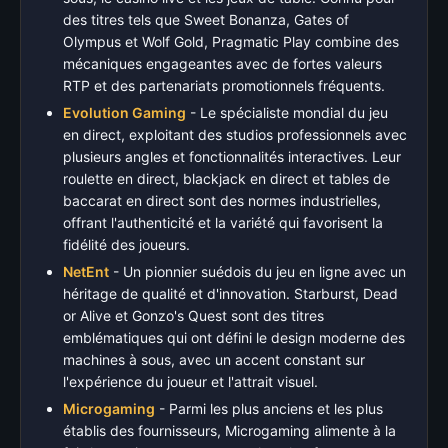
des titres tels que Sweet Bonanza, Gates of
Olympus et Wolf Gold, Pragmatic Play combine des
mécaniques engageantes avec de fortes valeurs
RTP et des partenariats promotionnels fréquents.
Evolution Gaming
- Le spécialiste mondial du jeu
en direct, exploitant des studios professionnels avec
plusieurs angles et fonctionnalités interactives. Leur
roulette en direct, blackjack en direct et tables de
baccarat en direct sont des normes industrielles,
offrant l'authenticité et la variété qui favorisent la
fidélité des joueurs.
NetEnt
- Un pionnier suédois du jeu en ligne avec un
héritage de qualité et d'innovation. Starburst, Dead
or Alive et Gonzo's Quest sont des titres
emblématiques qui ont défini le design moderne des
machines à sous, avec un accent constant sur
l'expérience du joueur et l'attrait visuel.
Microgaming
- Parmi les plus anciens et les plus
établis des fournisseurs, Microgaming alimente à la