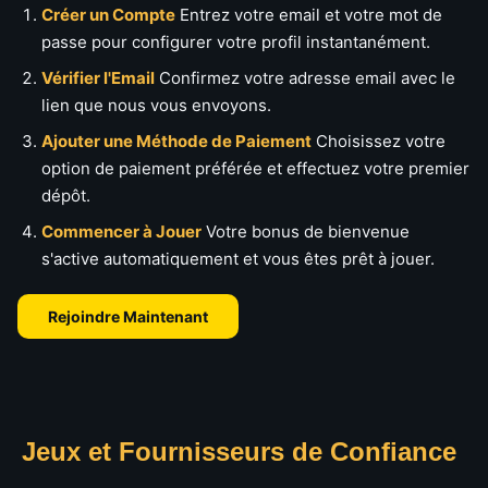
Créer un Compte
Entrez votre email et votre mot de
passe pour configurer votre profil instantanément.
Vérifier l'Email
Confirmez votre adresse email avec le
lien que nous vous envoyons.
Ajouter une Méthode de Paiement
Choisissez votre
option de paiement préférée et effectuez votre premier
dépôt.
Commencer à Jouer
Votre bonus de bienvenue
s'active automatiquement et vous êtes prêt à jouer.
Rejoindre Maintenant
Jeux et Fournisseurs de Confiance