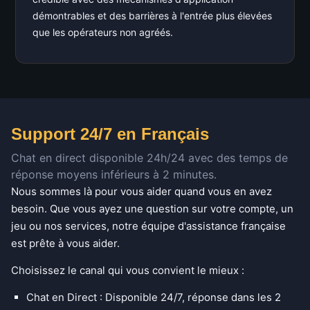
démontrables et des barrières à l'entrée plus élevées
que les opérateurs non agréés.
Support 24/7 en Français
Chat en direct disponible 24h/24 avec des temps de
réponse moyens inférieurs à 2 minutes.
Nous sommes là pour vous aider quand vous en avez
besoin. Que vous ayez une question sur votre compte, un
jeu ou nos services, notre équipe d'assistance française
est prête à vous aider.
Choisissez le canal qui vous convient le mieux :
Chat en Direct : Disponible 24/7, réponse dans les 2