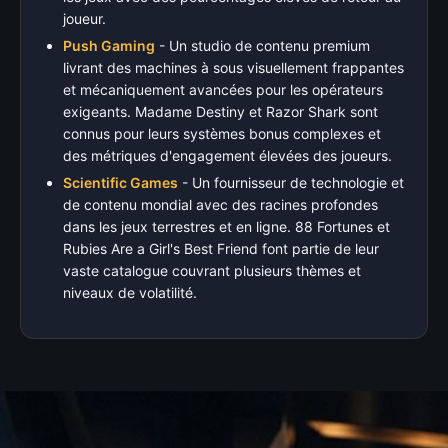
joueur.
Push Gaming
- Un studio de contenu premium
livrant des machines à sous visuellement frappantes
et mécaniquement avancées pour les opérateurs
exigeants. Madame Destiny et Razor Shark sont
connus pour leurs systèmes bonus complexes et
des métriques d'engagement élevées des joueurs.
Scientific Games
- Un fournisseur de technologie et
de contenu mondial avec des racines profondes
dans les jeux terrestres et en ligne. 88 Fortunes et
Rubies Are a Girl's Best Friend font partie de leur
vaste catalogue couvrant plusieurs thèmes et
niveaux de volatilité.