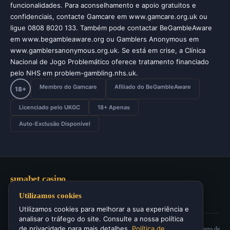
funcionalidades. Para aconselhamento e apoio gratuitos e
confidenciais, contacte Gamcare em www.gamcare.org.uk ou
ligue 0808 8020 133. Também pode contactar BeGambleAware
em www.begambleaware.org ou Gamblers Anonymous em
www.gamblersanonymous.org.uk. Se está em crise, a Clínica
Nacional de Jogo Problemático oferece tratamento financiado
pelo NHS em problem-gambling.nhs.uk.
Membro do Gamcare
Afiliado do BeGambleAware
18+
Licenciado pelo UKGC
18+ Apenas
Auto-Exclusão Disponível
supabet casino
Termos e Condições
Jogo Responsável
Política de Privacidade
Utilizamos cookies
Entre em Contacto
Utilizamos cookies para melhorar a sua experiência e
analisar o tráfego do site. Consulte a nossa política
de privacidade para mais detalhes.
Política de
Supabet Limited é licenciada e regulada pela Malta Gaming Authority sob o número de