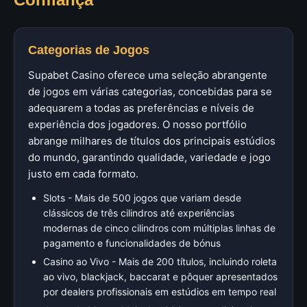
Categorias de Jogos
Supabet Casino oferece uma seleção abrangente
de jogos em várias categorias, concebidas para se
adequarem a todas as preferências e níveis de
experiência dos jogadores. O nosso portfólio
abrange milhares de títulos dos principais estúdios
do mundo, garantindo qualidade, variedade e jogo
justo em cada formato.
Slots - Mais de 500 jogos que variam desde
clássicos de três cilindros até experiências
modernas de cinco cilindros com múltiplas linhas de
pagamento e funcionalidades de bónus
Casino ao Vivo - Mais de 200 títulos, incluindo roleta
ao vivo, blackjack, baccarat e pôquer apresentados
por dealers profissionais em estúdios em tempo real