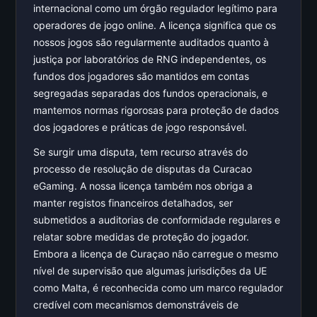
internacional como um órgão regulador legítimo para
operadores de jogo online. A licença significa que os
nossos jogos são regularmente auditados quanto à
justiça por laboratórios de RNG independentes, os
fundos dos jogadores são mantidos em contas
segregadas separadas dos fundos operacionais, e
mantemos normas rigorosas para proteção de dados
dos jogadores e práticas de jogo responsável.
Se surgir uma disputa, tem recurso através do
processo de resolução de disputas da Curacao
eGaming. A nossa licença também nos obriga a
manter registos financeiros detalhados, ser
submetidos a auditorias de conformidade regulares e
relatar sobre medidas de proteção do jogador.
Embora a licença de Curaçao não carregue o mesmo
nível de supervisão que algumas jurisdições da UE
como Malta, é reconhecida como um marco regulador
credível com mecanismos demonstráveis de