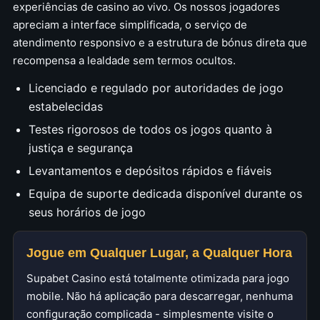
experiências de casino ao vivo. Os nossos jogadores
apreciam a interface simplificada, o serviço de
atendimento responsivo e a estrutura de bónus direta que
recompensa a lealdade sem termos ocultos.
Licenciado e regulado por autoridades de jogo
estabelecidas
Testes rigorosos de todos os jogos quanto à
justiça e segurança
Levantamentos e depósitos rápidos e fiáveis
Equipa de suporte dedicada disponível durante os
seus horários de jogo
Jogue em Qualquer Lugar, a Qualquer Hora
Supabet Casino está totalmente otimizada para jogo
mobile. Não há aplicação para descarregar, nenhuma
configuração complicada - simplesmente visite o