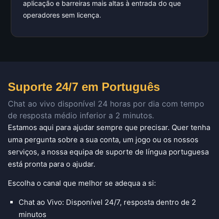
aplicação e barreiras mais altas à entrada do que
operadores sem licença.
Suporte 24/7 em Português
Chat ao vivo disponível 24 horas por dia com tempo
de resposta médio inferior a 2 minutos.
Estamos aqui para ajudar sempre que precisar. Quer tenha
uma pergunta sobre a sua conta, um jogo ou os nossos
serviços, a nossa equipa de suporte de língua portuguesa
está pronta para o ajudar.
Escolha o canal que melhor se adequa a si:
Chat ao Vivo: Disponível 24/7, resposta dentro de 2
minutos