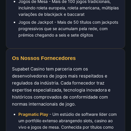
Jogos de Mesa - Mais de 100 jogos tradicionais,
incluindo roleta europeia, roleta americana, múltiplas
variações de blackjack e baccarat
Jogos de Jackpot - Mais de 50 títulos com jackpots
progressivos que se acumulam pela rede, com
prémios chegando a seis e sete dígitos
Os Nossos Fornecedores
Supabet Casino tem parceria com os
desenvolvedores de jogos mais respeitados e
regulados da indústria. Cada fornecedor traz
expertise especializada, tecnologia inovadora e
históricos comprovados de conformidade com
normas internacionais de jogo.
Pragmatic Play
- Um estúdio de software líder com
um portfólio extenso abrangendo slots, casino ao
vivo e jogos de mesa. Conhecida por títulos como